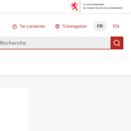
Se connecter
S'enregistrer
FR
EN
chercher des données
Re