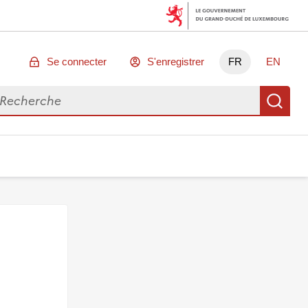
Se connecter
S'enregistrer
FR
EN
chercher des données
Re