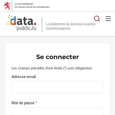
Reche
La plateforme de données ouvertes
Se connecter
Les champs précédés d'une étoile (
*
) sont obligatoires.
Adresse email
Mot de passe