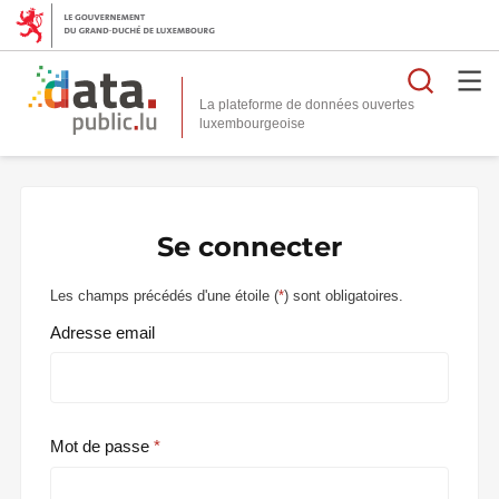
Reche
La plateforme de données ouvertes
Se connecter
Les champs précédés d'une étoile (
*
) sont obligatoires.
Adresse email
Mot de passe