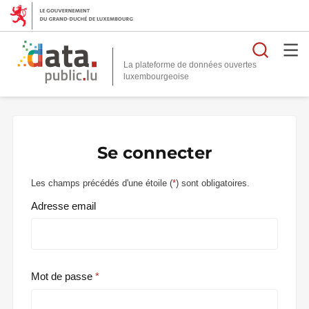
Reche
La plateforme de données ouvertes
Se connecter
Les champs précédés d'une étoile (
*
) sont obligatoires.
Adresse email
Mot de passe