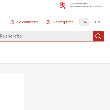
Se connecter
S'enregistrer
FR
EN
chercher des données
Re