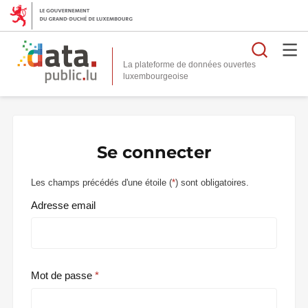
Reche
La plateforme de données ouvertes
Se connecter
Les champs précédés d'une étoile (
*
) sont obligatoires.
Adresse email
Mot de passe