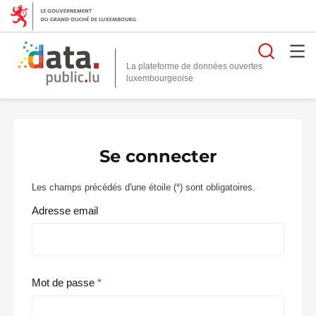
Reche
La plateforme de données ouvertes
Se connecter
Les champs précédés d'une étoile (
*
) sont obligatoires.
Adresse email
Mot de passe