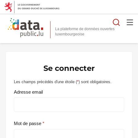
Reche
La plateforme de données ouvertes
Se connecter
Les champs précédés d'une étoile (
*
) sont obligatoires.
Adresse email
Mot de passe