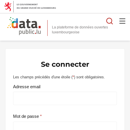
Reche
La plateforme de données ouvertes
Se connecter
Les champs précédés d'une étoile (
*
) sont obligatoires.
Adresse email
Mot de passe