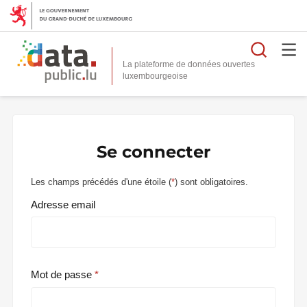
Reche
La plateforme de données ouvertes
Se connecter
Les champs précédés d'une étoile (
*
) sont obligatoires.
Adresse email
Mot de passe