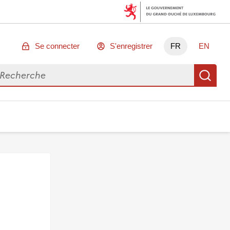
Se connecter
S'enregistrer
FR
EN
chercher des données
Re