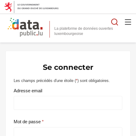
Reche
La plateforme de données ouvertes
Se connecter
Les champs précédés d'une étoile (
*
) sont obligatoires.
Adresse email
Mot de passe