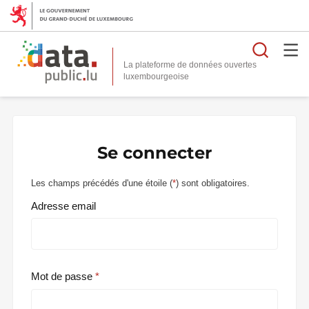
Reche
La plateforme de données ouvertes
Se connecter
Les champs précédés d'une étoile (
*
) sont obligatoires.
Adresse email
Mot de passe