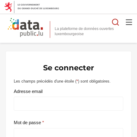
Reche
La plateforme de données ouvertes
Se connecter
Les champs précédés d'une étoile (
*
) sont obligatoires.
Adresse email
Mot de passe