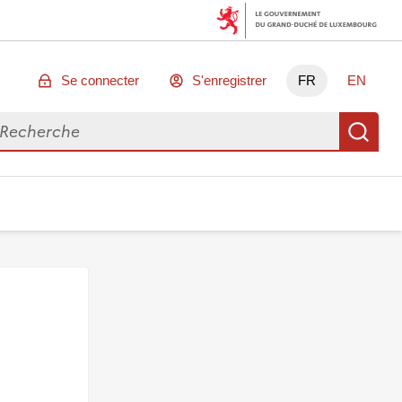
Se connecter
S'enregistrer
FR
EN
chercher des données
Re