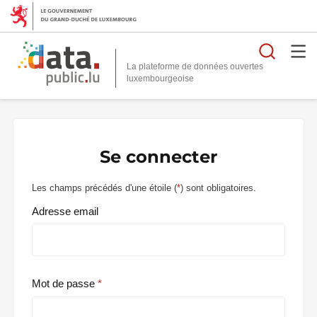
Reche
La plateforme de données ouvertes
Se connecter
Les champs précédés d'une étoile (
*
) sont obligatoires.
Adresse email
Mot de passe