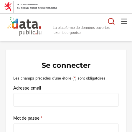
Reche
La plateforme de données ouvertes
Se connecter
Les champs précédés d'une étoile (
*
) sont obligatoires.
Adresse email
Mot de passe