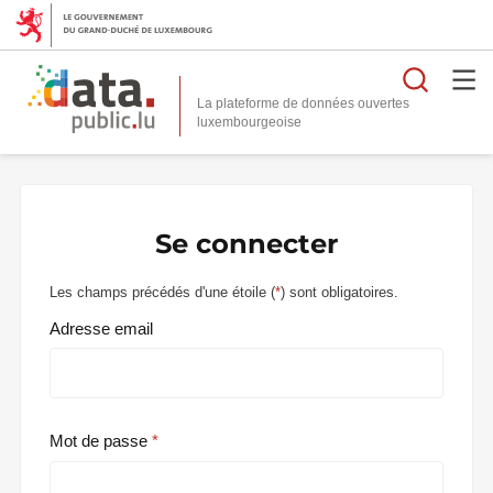
Reche
La plateforme de données ouvertes
Se connecter
Les champs précédés d'une étoile (
*
) sont obligatoires.
Adresse email
Mot de passe