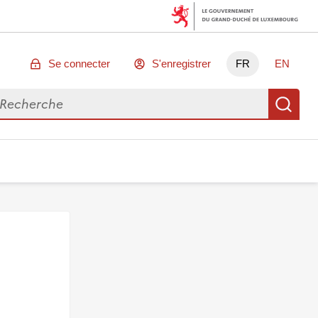
Se connecter
S'enregistrer
FR
EN
chercher des données
Re