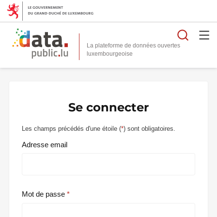
Reche
La plateforme de données ouvertes
Se connecter
Les champs précédés d'une étoile (
*
) sont obligatoires.
Adresse email
Mot de passe