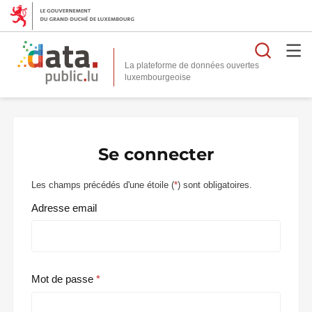
Reche
La plateforme de données ouvertes
Se connecter
Les champs précédés d'une étoile (
*
) sont obligatoires.
Adresse email
Mot de passe