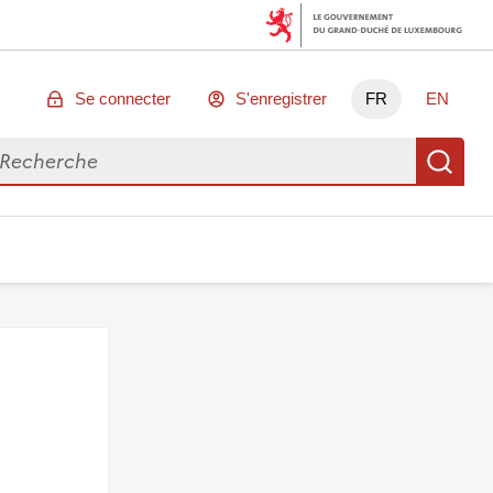
Se connecter
S'enregistrer
FR
EN
chercher des données
Re