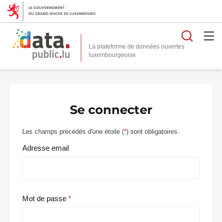
Reche
La plateforme de données ouvertes
Se connecter
Les champs précédés d'une étoile (
*
) sont obligatoires.
Adresse email
Mot de passe