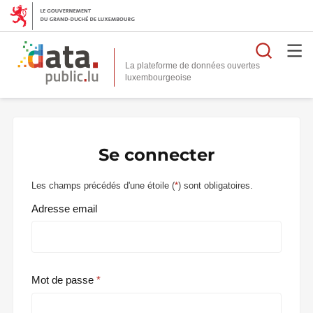
Reche
La plateforme de données ouvertes
Se connecter
Les champs précédés d'une étoile (
*
) sont obligatoires.
Adresse email
Mot de passe