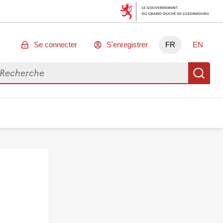
Se connecter
S'enregistrer
FR
EN
chercher des données
Re