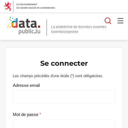
Reche
La plateforme de données ouvertes
Se connecter
Les champs précédés d'une étoile (
*
) sont obligatoires.
Adresse email
Mot de passe