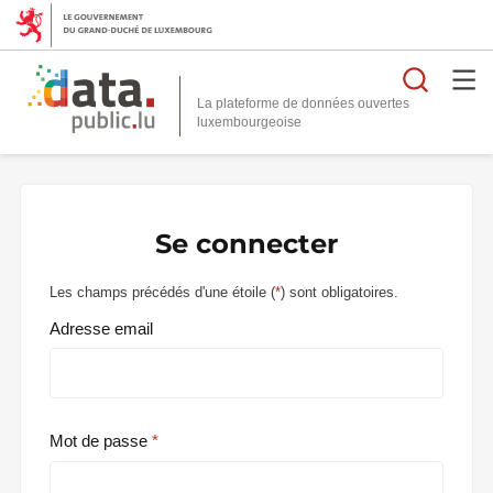
Reche
La plateforme de données ouvertes
Se connecter
Les champs précédés d'une étoile (
*
) sont obligatoires.
Adresse email
Mot de passe