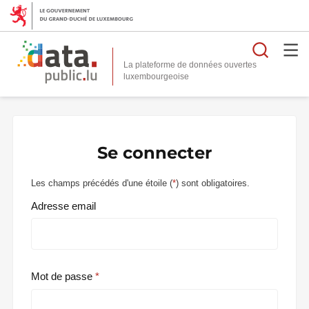
Reche
La plateforme de données ouvertes
Se connecter
Les champs précédés d'une étoile (
*
) sont obligatoires.
Adresse email
Mot de passe