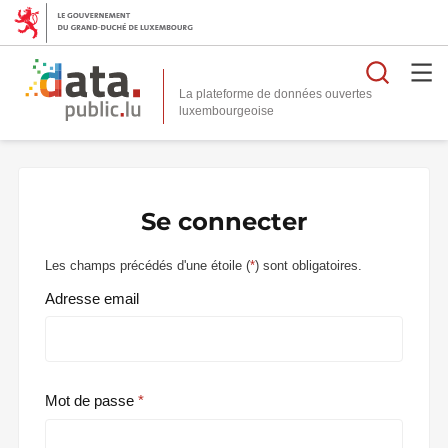
Reche
La plateforme de données ouvertes
Se connecter
Les champs précédés d'une étoile (
*
) sont obligatoires.
Adresse email
Mot de passe