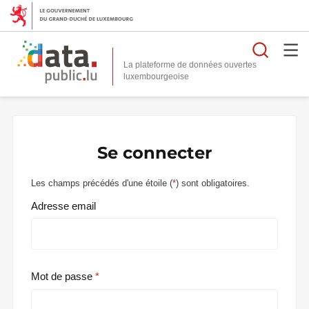
Reche
La plateforme de données ouvertes
Se connecter
Les champs précédés d'une étoile (
*
) sont obligatoires.
Adresse email
Mot de passe