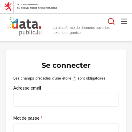
Reche
La plateforme de données ouvertes
Se connecter
Les champs précédés d'une étoile (
*
) sont obligatoires.
Adresse email
Mot de passe