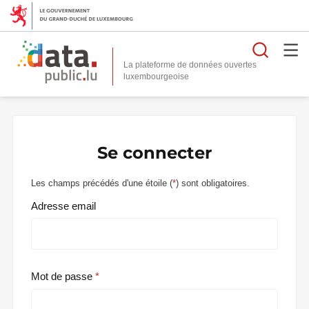
Reche
La plateforme de données ouvertes
Se connecter
Les champs précédés d'une étoile (
*
) sont obligatoires.
Adresse email
Mot de passe