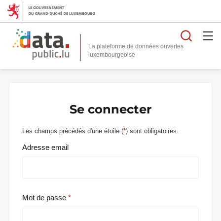
Reche
La plateforme de données ouvertes
Se connecter
Les champs précédés d'une étoile (
*
) sont obligatoires.
Adresse email
Mot de passe