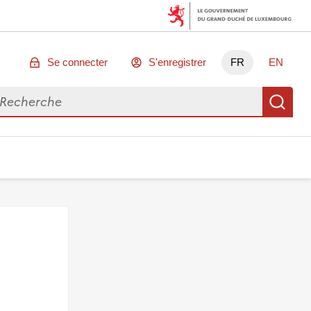
Se connecter
S'enregistrer
FR
EN
chercher des données
Re