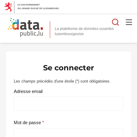
Reche
La plateforme de données ouvertes
Se connecter
Les champs précédés d'une étoile (
*
) sont obligatoires.
Adresse email
Mot de passe