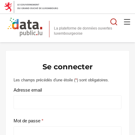
Reche
La plateforme de données ouvertes
Se connecter
Les champs précédés d'une étoile (
*
) sont obligatoires.
Adresse email
Mot de passe