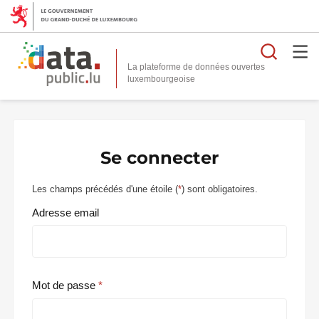
Reche
La plateforme de données ouvertes
Se connecter
Les champs précédés d'une étoile (
*
) sont obligatoires.
Adresse email
Mot de passe