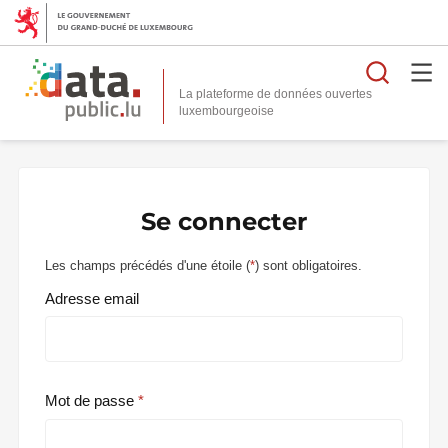
Reche
La plateforme de données ouvertes
Se connecter
Les champs précédés d'une étoile (
*
) sont obligatoires.
Adresse email
Mot de passe