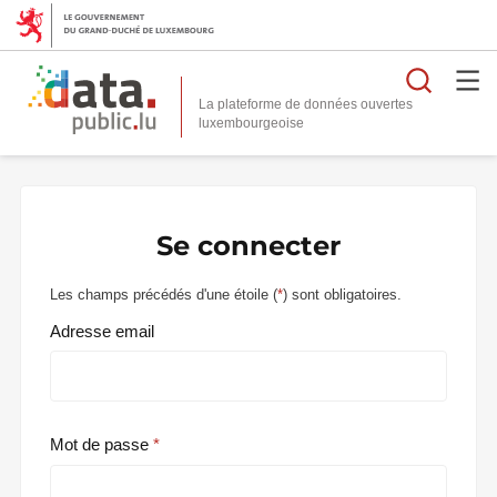
Reche
La plateforme de données ouvertes
Se connecter
Les champs précédés d'une étoile (
*
) sont obligatoires.
Adresse email
Mot de passe