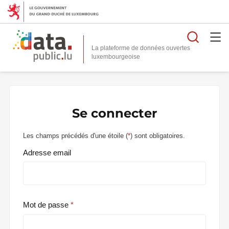
Reche
La plateforme de données ouvertes
Se connecter
Les champs précédés d'une étoile (
*
) sont obligatoires.
Adresse email
Mot de passe