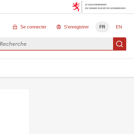
Se connecter
S'enregistrer
FR
EN
chercher des données
Re