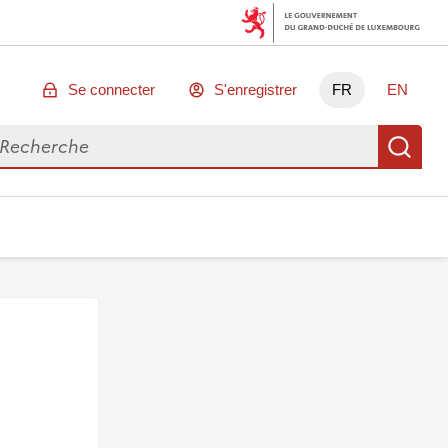
Se connecter
S'enregistrer
FR
EN
chercher des données
Re