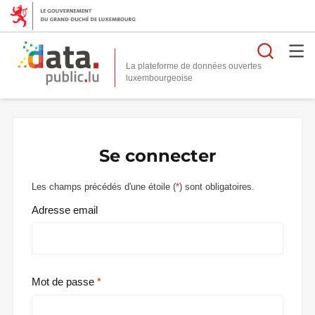
Reche
La plateforme de données ouvertes
Se connecter
Les champs précédés d'une étoile (
*
) sont obligatoires.
Adresse email
Mot de passe