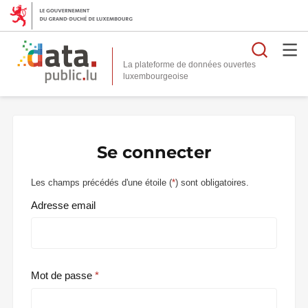
Reche
La plateforme de données ouvertes
Se connecter
Les champs précédés d'une étoile (
*
) sont obligatoires.
Adresse email
Mot de passe