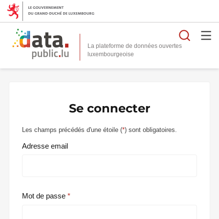
Reche
La plateforme de données ouvertes
Se connecter
Les champs précédés d'une étoile (
*
) sont obligatoires.
Adresse email
Mot de passe