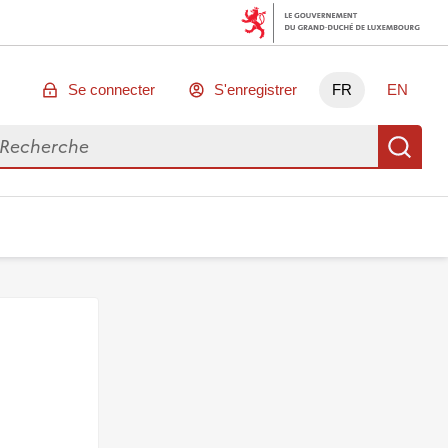
Se connecter
S'enregistrer
FR
EN
chercher des données
Re