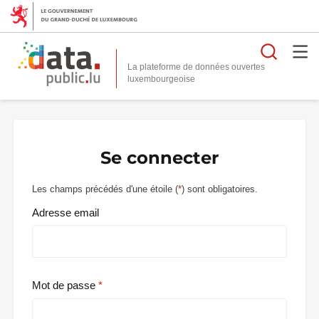
Reche
La plateforme de données ouvertes
Se connecter
Les champs précédés d'une étoile (
*
) sont obligatoires.
Adresse email
Mot de passe