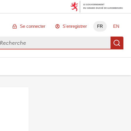
Se connecter
S'enregistrer
FR
EN
chercher des données
Re