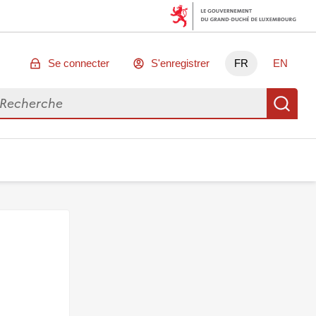
Se connecter
S'enregistrer
FR
EN
chercher des données
Re